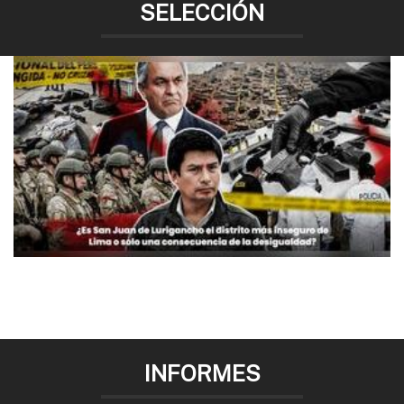
SELECCIÓN
¿Es San Juan de Lurigancho el distrito más
inseguro de Lima o solo una consecuencia de
la desigualdad?
Redactado por:
Pamela Huerta
INFORMES