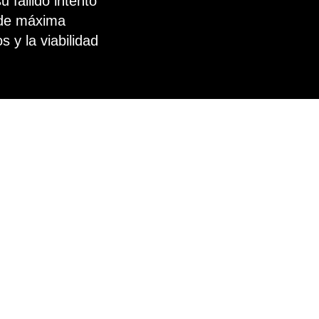
 fallido intento
l de máxima
 y la viabilidad
lan de Pedro Castillo
tado. Estaba solo y
 delito de rebelión, una
para al expresidente.
les destinos del
berto Fujimori y Ollanta