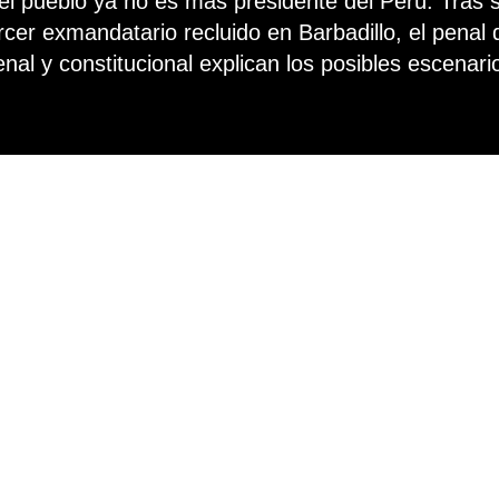
el pueblo ya no es más presidente del Perú. Tras su
rcer exmandatario recluido en Barbadillo, el pena
al y constitucional explican los posibles escenarios
Gloria Purizaca / Unidad LR Data
e de 2022
 a la embajada de México, según información de Inteligencia, fue el p
no existían las condiciones para perpetuar su intento de golpe de Es
o que vendría después sería su detención en flagrancia por el presunto
uma a las investigaciones fiscales que ya pesan sobre él.
 ciudadanía se llena de dudas y quiere respuestas sobre lo que le de
pecialistas en derecho penal y constitucional para conocer los posib
onvertido en el tercer expresidente en pisar Barbadillo, después de Al